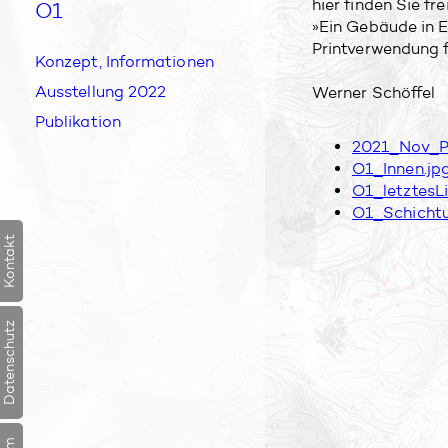
hier finden Sie fr
O1
»Ein Gebäude in E
Printverwendung f
Konzept, Informationen
Navigation
Aus­stellung 2022
Werner Schöffel
überspringen
Publikation
2021_Nov_Pr
O1_Innen.jp
O1_letztesL
O1_Schicht
Kontakt
Datenschutz