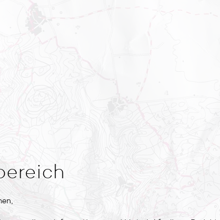
bereich
men,