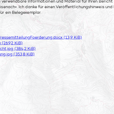
ei verwendbare Informationen und Material für Ihren Bericht
isenach«. Ich danke für einen Veröffentlichungshinweis und 
ür ein Belegexemplar.
essemitteilungFoerderung.docx
(13,9 KiB)
g
(269,2 KiB)
icht.jpg
(384,2 KiB)
ung.jpg
(353,8 KiB)